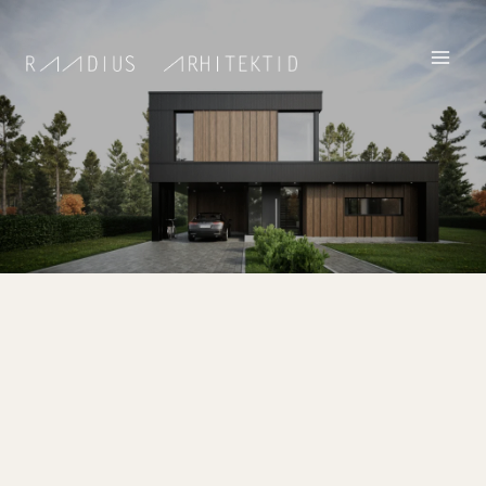
PARALEPA PRIVATE HOUSE
CATEGORY
Interior architecture
,
Architecture
LOCATION
Paralepa, Haapsalu